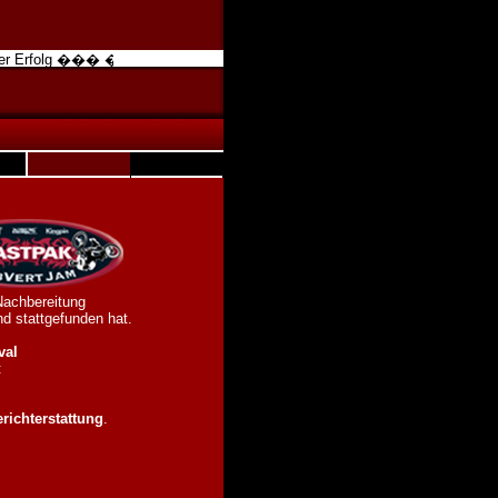
ler Erfolg ��� �ber 300 Sendetermine in 94 Nationen ��� �ber 20.00
Nachbereitung
and stattgefunden hat.
val
:
erichterstattung
.