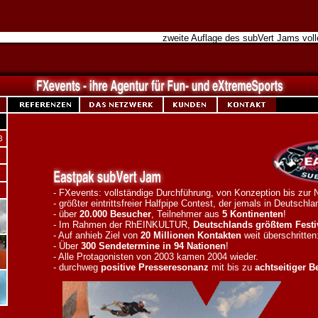
zweite Auflage des subVert Jams vol
- FXevents: vollständige Durchführung, von Konzeption bis zur 
- größter eintrittsfreier Halfpipe Contest, der jemals in Deutschl
- über
20.000 Besucher
, Teilnehmer aus
5 Kontinenten
!
- Im Rahmen der RhEINKULTUR,
Deutschlands
größtem Festi
- Auf anhieb Ziel von
20 Millionen Kontakten
weit überschritten
- Über
300 Sendetermine in 94 Nationen
!
- Alle Protagonisten von 2003 kamen 2004 wieder.
- durchweg
positive Presseresonanz
mit bis zu
achtseitiger B